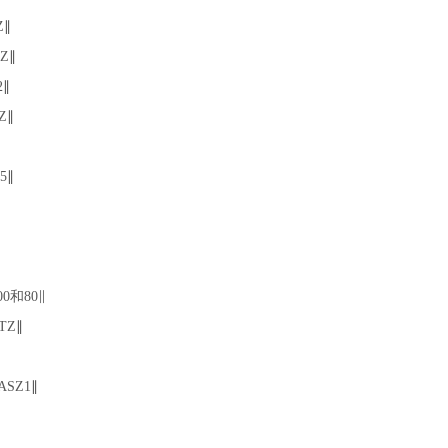
Z∥
Z∥
∥
Z∥
5∥
0和80∥
TZ∥
SZ1∥