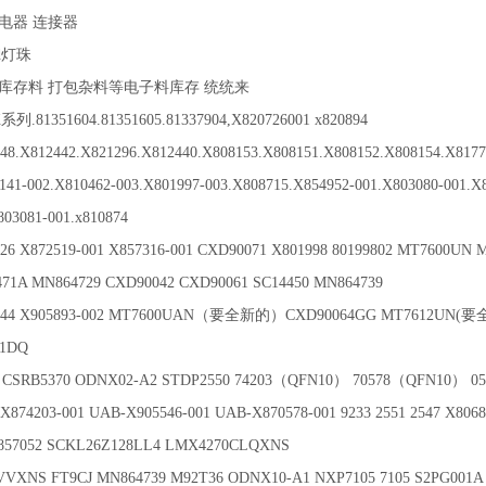
电器 连接器
d灯珠
存料 打包杂料等电子料库存 统统来
51604.81351605.81337904,X820726001 x820894
48.X812442.X821296.X812440.X808153.X808151.X808152.X808154.X8177
02.X810462-003.X801997-003.X808715.X854952-001.X803080-001.X8
803081-001.x810874
X872519-001 X857316-001 CXD90071 X801998 80199802 MT7600UN 
71A MN864729 CXD90042 CXD90061 SC14450 MN864739
44 X905893-002 MT7600UAN（要全新的）CXD90064GG MT7612UN(要全
81DQ
CSRB5370 ODNX02-A2 STDP2550 74203（QFN10） 70578（QFN10） 0
874203-001 UAB-X905546-001 UAB-X870578-001 9233 2551 2547 X8068
 X857052 SCKL26Z128LL4 LMX4270CLQXNS
S FT9CJ MN864739 M92T36 ODNX10-A1 NXP7105 7105 S2PG001A 