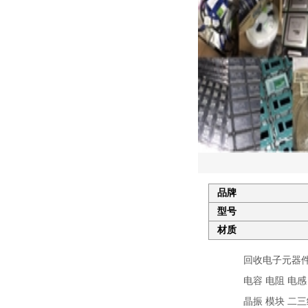
品牌
型号
材质
回收电子元器件
电容 电阻 电感 I
晶振 模块 二三