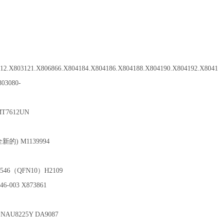
12.X803121.X806866.X804184.X804186.X804188.X804190.X804192.X8041
03080-
MT7612UN
新的) M1139994
5546（QFN10）H2109
46-003 X873861
NAU8225Y DA9087