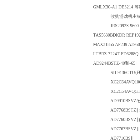
GMLX30-A1 DE321
收购游戏机主板，游
IRS2092S 9600 超
TAS5630BDKDR REF192
MAX31855 AP239 A395
LTBRZ 3224T FD6288Q 
AD9244BSTZ-40和-65∥
SIL9136CTU/
XC2C64AVQ100
XC2C64AVQG1
AD9910BSVZ/
AD7768BSTZ
AD7760BSVZ
AD7763BSVZ∥
AD7716BS∥