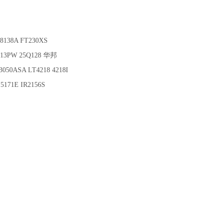
8138A FT230XS
313PW 25Q128 华邦
050ASA LT4218 4218I
5171E IR2156S