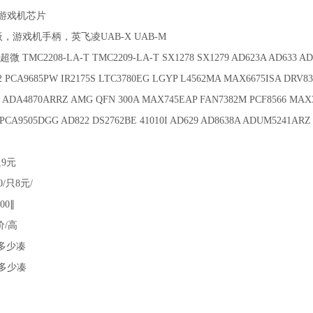
4 等游戏机芯片
戏机手柄，英飞凌UAB-X UAB-M
微 TMC2208-LA-T TMC2209-LA-T SX1278 SX1279 AD623A AD633 AD
 PCA9685PW IR2175S LTC3780EG LGYP L4562MA MAX6675ISA DRV8
0 ADA4870ARRZ AMG QFN 300A MAX745EAP FAN7382M PCF8566 MAX3
PCA9505DGG AD822 DS2762BE 41010I AD629 AD8638A ADUM5241ARZ 
只9元
/只8元/
00∥
价/高
∥多少凑
∥多少凑