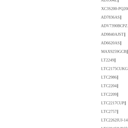
AD9364Z∥
XC3S200-PQ20
AD7836AS∥
ADV7390BCPZ
AD9840AJST∥
AD6620AS∥
MAX9259GCB
LT2249∥
LTC2175CUKG-
LTC2986∥
LTC2204∥
LTC2209∥
LTC2217CUP∥
LTC2757∥
LTC2262IUJ-14