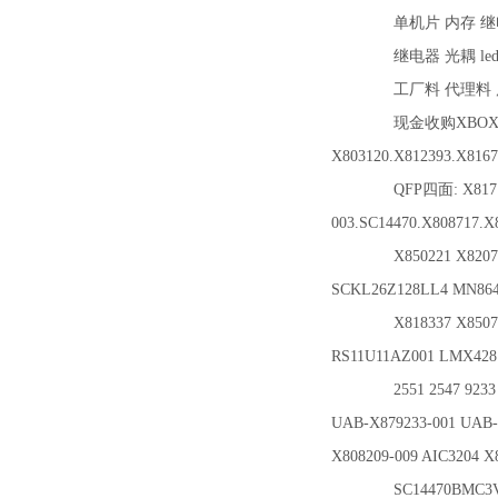
单机片 内存 继
继电器 光耦 le
工厂料 代理料 库
现金收购XBOX系列.813
X803120.X812393.X8167
QFP四面: X817141-0
003.SC14470.X808717.X
X850221 X820726 
SCKL26Z128LL4 MN864
X818337 X8507
RS11U11AZ001 LMX42
2551 2547 9233 
UAB-X879233-001 UAB-X
X808209-009 AIC3204
SC14470BMC3VVXN