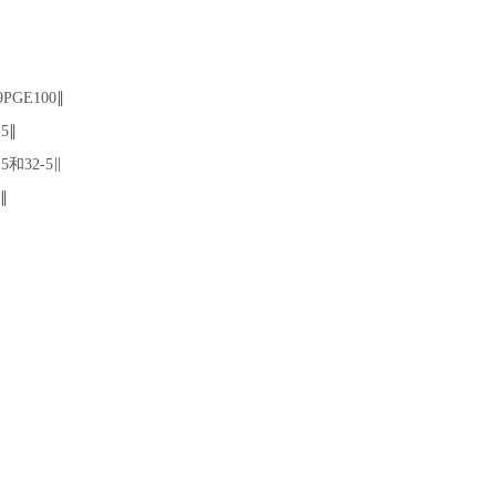
PGE100∥
5∥
和32-5∥
∥