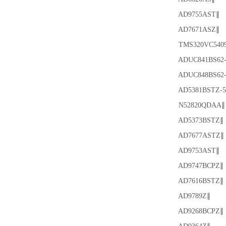
AD9755AST∥
AD7671ASZ∥
TMS320VC5409
ADUC841BS62-
ADUC848BS62-5
AD5381BSTZ-5
N52820QDAA∥
AD5373BSTZ∥
AD7677ASTZ∥
AD9753AST∥
AD9747BCPZ∥
AD7616BSTZ∥
AD9789Z∥
AD9268BCPZ∥