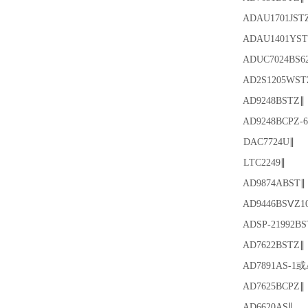
ADAU1701JST
ADAU1401YST
ADUC7024BS62
AD2S1205WST
AD9248BSTZ∥
AD9248BCPZ-6
DAC7724U∥
LTC2249∥
AD9874ABST∥
AD9446BSⅤZ10
ADSP-21992BS
AD7622BSTZ∥
AD7891AS-1或A
AD7625BCPZ∥
AD6620AS∥