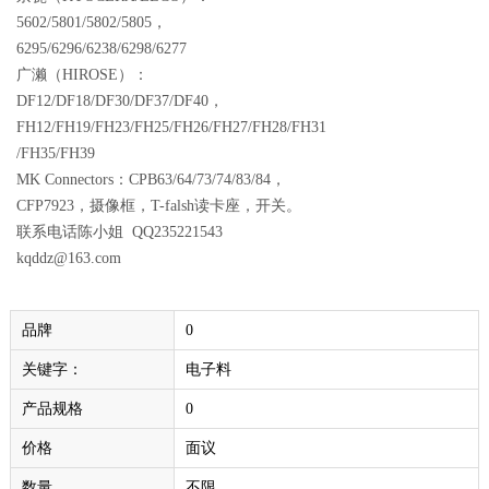
5602/5801/5802/5805，
6295/6296/6238/6298/6277
广濑（HIROSE）：
DF12/DF18/DF30/DF37/DF40，
FH12/FH19/FH23/FH25/FH26/FH27/FH28/FH31
/FH35/FH39
MK Connectors：CPB63/64/73/74/83/84，
CFP7923，摄像框，T-falsh读卡座，开关。
联系电话陈小姐 QQ235221543
kqddz@163.com
品牌
0
关键字：
电子料
产品规格
0
价格
面议
数量
不限